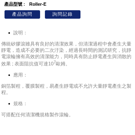
產品型號
Roller-E
說明：
傳統矽膠滾雖具有良好的清潔效果
，但清潔過程中會產生大量
靜電
，造成不必要的二次汙染
，經過長時間的測試研究
，抗靜
電滾輪擁有高效的清潔能力
，同時具有防止靜電產生與消散的
7
效果 ; 表面阻抗值可達10
歐姆
。
應用：
銅箔製程
，
覆膜製程
，
易產生靜電或不允許大量靜電產生之製
程
。
規格：
可搭配任何清潔機規格製作滾輪
。