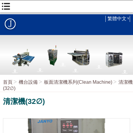
繁體中文
首頁
機台設備
板面清潔機系列(Clean Machine)
清潔機
(32∅)
清潔機(32∅)