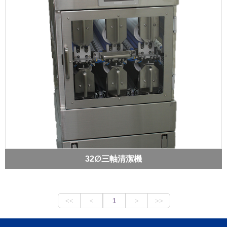
32∅三軸清潔機