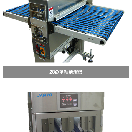
28∅單軸清潔機