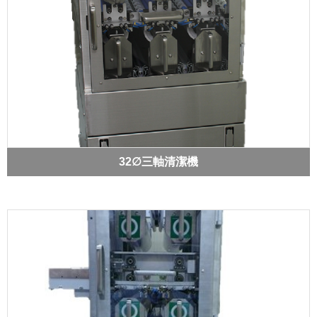
32∅三軸清潔機