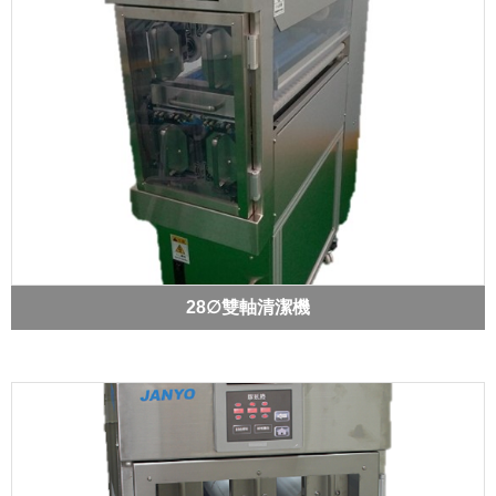
28∅雙軸清潔機