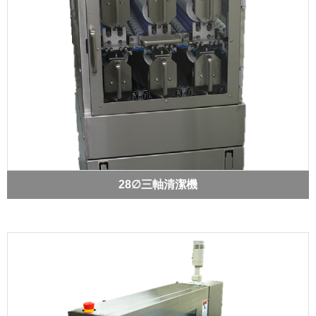
28∅三軸清潔機