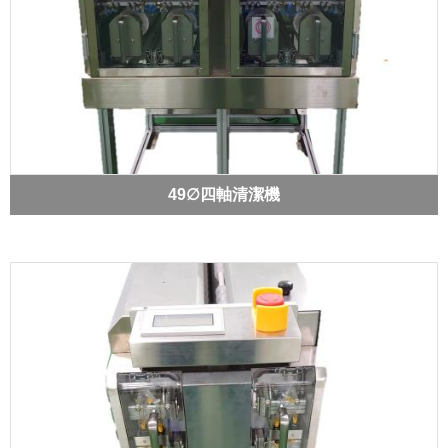
49∅四軸清潔機