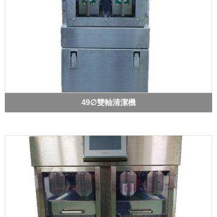
49∅雙軸清潔機