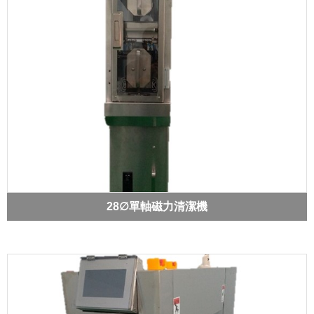
28∅單軸磁力清潔機