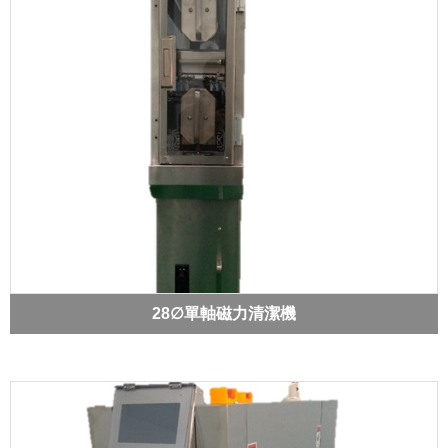
28∅單軸磁力清潔機