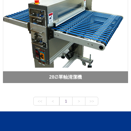
28∅單軸清潔機