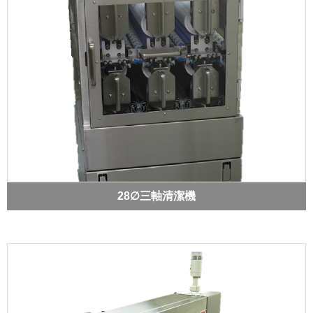
28∅三軸清潔機