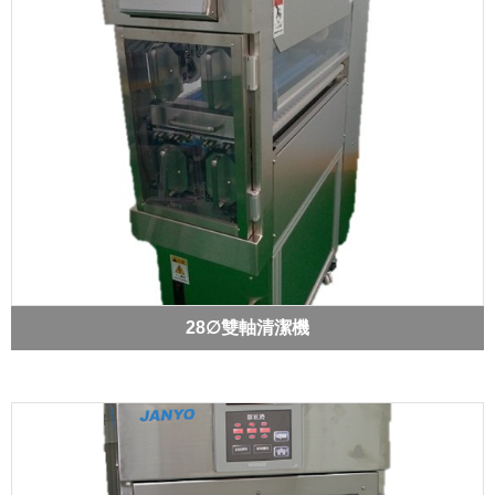
28∅雙軸清潔機